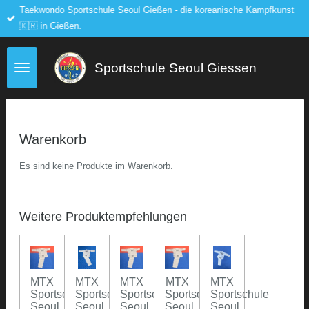
Taekwondo Sportschule Seoul Gießen - die koreanische Kampfkunst
Zum
🇰🇷 in Gießen.
Hauptinhalt
springen
Sportschule Seoul Giessen
Warenkorb
Es sind keine Produkte im Warenkorb.
Weitere Produktempfehlungen
MTX
MTX
MTX
MTX
MTX
Sportschule
Sportschule
Sportschule
Sportschule
Sportschule
Seoul
Seoul
Seoul
Seoul
Seoul