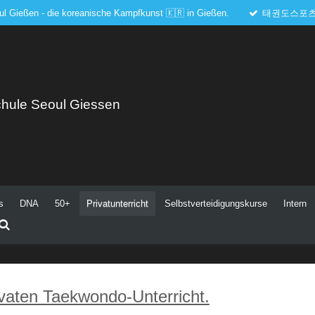
l Gießen - die koreanische Kampfkunst 🇰🇷 in Gießen.
태권도스포츠
chule Seoul Giessen
s
DNA
50+
Privatunterricht
Selbstverteidigungskurse
Intern
ivaten Taekwondo-Unterricht.